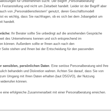
nallösungen für Unternehmen sucht. Der Begriff „Personalberatung“
m Festanstellung und nicht um Zeitarbeit handelt. Leider ist der Begriff aber
auch von „Personaldienstleistern“ genutzt, deren Geschäftsmodell
b ist es wichtig, dass Sie nachfragen, ob es sich bei dem Jobangebot um
it handelt.
präche:
Ihr Berater sollte Sie unbedingt auf die anstehenden Gespräche
rheit des Unternehmens kennen und sich entsprechend im
len können. Außerdem sollte er Ihnen auch nach den
r Seite stehen und Ihnen bei der Entscheidung für den passenden
r sensiblen, persönlichen Daten
. Eine seriöse Personalberatung wird Ihre
aulich behandeln und Diskretion wahren. Achten Sie darauf, dass Sie von
 zum Umgang mit Ihren Daten erhalten (laut DSGVO), der Nutzung
 widerrufen können.
e eine erfolgreiche Zusammenarbeit mit einer Personalberatung erreichen.